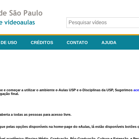
 DE USO
CRÉDITOS
CONTATO
AJUDA
ine e começar a utilizar o ambiente e-Aulas USP e e-Disciplinas da USP, Sugerimos
ace
gação final.
berta a todas as pessoas para acesso livre.
vegue pelas opções disponíveis na home-page do eAulas, lá estão disponíveis botõe
ível acadêmico (Ensino Médio, Graduação, Pós-Graduação, Cultura e Extensão, e Pes