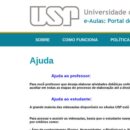
SOBRE
COMO FUNCIONA
POLÍTICA
Ajuda
Ajuda ao professor:
Para você professor que deseja elaborar atividades didáticas onl
auxiliar em todas as etapas do processo de elaboração até a divul
Ajuda ao estudante:
A grande maioria das videoaulas disponíveis no eAulas USP está a
Para acessar e assistir as videoaulas, basta que o estudante na
por critérios como:
- Área de conhecimento (Exatas, Humanidades, e Biológicas) e N