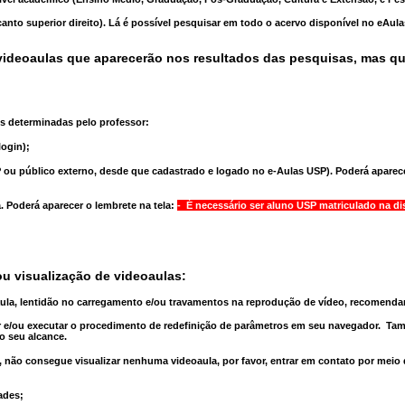
anto superior direito). Lá é possível pesquisar em todo o acervo disponível no eAul
ideoaulas que aparecerão nos resultados das pesquisas, mas q
s determinadas pelo professor:
ogin);
 ou público externo, desde que cadastrado e logado no e-Aulas USP). Poderá aparece
a
. Poderá aparecer o lembrete na tela:
- É necessário ser aluno USP matriculado na di
u visualização de videoaulas:
aula, lentidão no carregamento e/ou travamentos na reprodução de vídeo, recomend
 e/ou executar o
procedimento de redefinição
de parâmetros em seu navegador.
Tam
o seu alcance.
 não consegue visualizar nenhuma videoaula, por favor, entrar em contato por meio
ades;