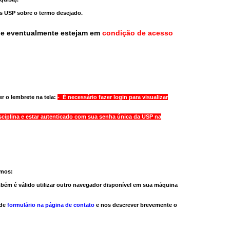
as USP sobre o termo desejado.
ue eventualmente estejam em
condição de acesso
r o lembrete na tela:
- É necessário fazer login para visualizar
sciplina e estar autenticado com sua senha única da USP na
amos:
bém é válido
utilizar outro navegador
disponível em sua máquina
 de
formulário na página de contato
e nos descrever brevemente o