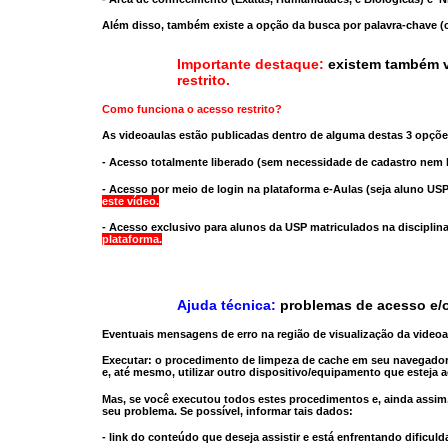
Além disso, também existe a opção da busca por palavra-chave (c
Importante destaque:
existem também v
restrito
.
Como funciona o acesso restrito?
As videoaulas estão publicadas dentro de alguma destas 3 opçõe
- Acesso totalmente liberado
(sem necessidade de cadastro nem l
- Acesso por meio de login na plataforma e-Aulas
(seja aluno USP
este vídeo.
- Acesso exclusivo para alunos da USP matriculados na disciplin
plataforma.
Ajuda técnica:
problemas de acesso e/o
Eventuais mensagens de erro na região de visualização da video
Executar:
o procedimento de limpeza de cache
em seu navegador
e, até mesmo,
utilizar outro dispositivo/equipamento
que esteja a
Mas, se você executou todos estes procedimentos e, ainda assim,
seu problema. Se possível, informar tais dados:
- link do conteúdo que deseja assistir e está enfrentando dificuld