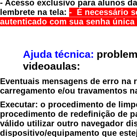
- Acesso exclusivo para alunos da
lembrete na tela:
- É necessário s
autenticado com sua senha única 
Ajuda técnica:
problem
videoaulas:
Eventuais mensagens de erro na re
carregamento e/ou travamentos n
Executar:
o procedimento de limp
procedimento de redefinição
de p
válido
utilizar outro navegador
dis
dispositivo/equipamento
que estej