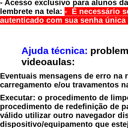
- Acesso exclusivo para alunos da
lembrete na tela:
- É necessário s
autenticado com sua senha única 
Ajuda técnica:
problem
videoaulas:
Eventuais mensagens de erro na re
carregamento e/ou travamentos n
Executar:
o procedimento de limp
procedimento de redefinição
de p
válido
utilizar outro navegador
dis
dispositivo/equipamento
que estej