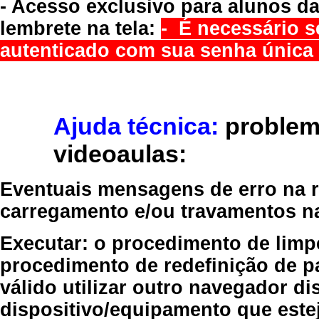
- Acesso exclusivo para alunos da
lembrete na tela:
- É necessário s
autenticado com sua senha única 
Ajuda técnica:
problem
videoaulas:
Eventuais mensagens de erro na re
carregamento e/ou travamentos n
Executar:
o procedimento de limp
procedimento de redefinição
de p
válido
utilizar outro navegador
dis
dispositivo/equipamento
que estej