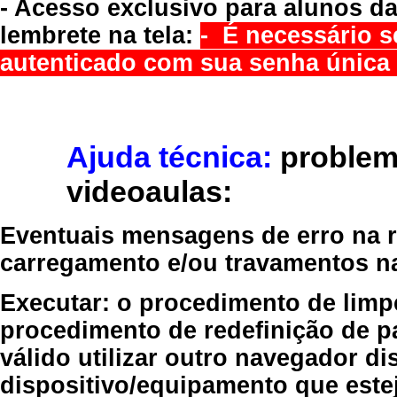
- Acesso exclusivo para alunos da
lembrete na tela:
- É necessário s
autenticado com sua senha única 
Ajuda técnica:
problem
videoaulas:
Eventuais mensagens de erro na re
carregamento e/ou travamentos n
Executar:
o procedimento de limp
procedimento de redefinição
de p
válido
utilizar outro navegador
dis
dispositivo/equipamento
que estej