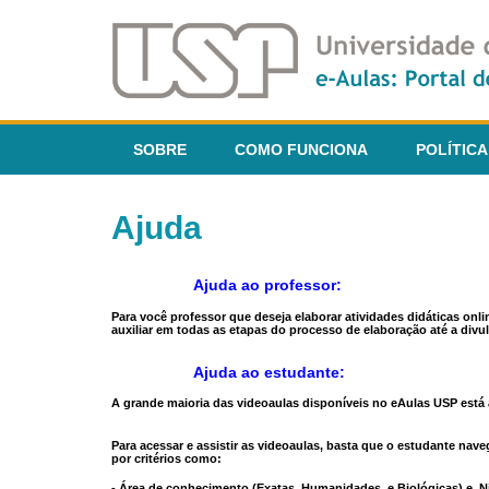
SOBRE
COMO FUNCIONA
POLÍTICA
Ajuda
Ajuda ao professor:
Para você professor que deseja elaborar atividades didáticas onl
auxiliar em todas as etapas do processo de elaboração até a divul
Ajuda ao estudante:
A grande maioria das videoaulas disponíveis no eAulas USP está a
Para acessar e assistir as videoaulas, basta que o estudante na
por critérios como:
- Área de conhecimento (Exatas, Humanidades, e Biológicas) e N