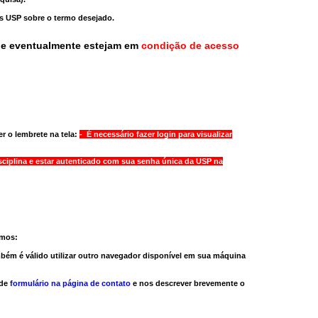
as USP sobre o termo desejado.
ue eventualmente estejam em
condição de acesso
r o lembrete na tela:
- É necessário fazer login para visualizar
sciplina e estar autenticado com sua senha única da USP na
amos:
bém é válido
utilizar outro navegador
disponível em sua máquina
 de
formulário na página de contato
e nos descrever brevemente o