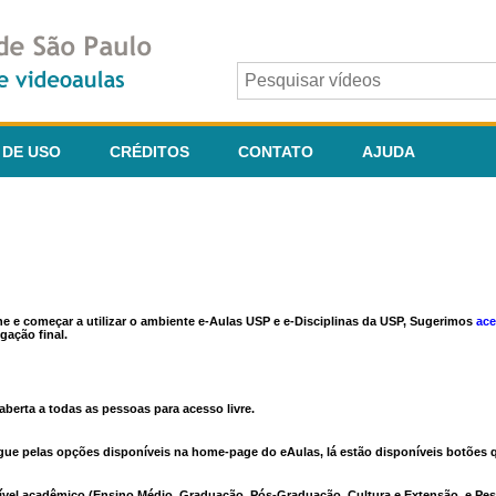
 DE USO
CRÉDITOS
CONTATO
AJUDA
ine e começar a utilizar o ambiente e-Aulas USP e e-Disciplinas da USP, Sugerimos
ace
gação final.
berta a todas as pessoas para acesso livre.
vegue pelas opções disponíveis na home-page do eAulas, lá estão disponíveis botõe
ível acadêmico (Ensino Médio, Graduação, Pós-Graduação, Cultura e Extensão, e Pes