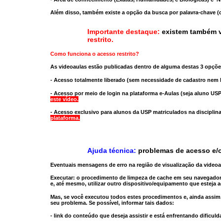
Além disso, também existe a opção da busca por palavra-chave (c
Importante destaque:
existem também v
restrito
.
Como funciona o acesso restrito?
As videoaulas estão publicadas dentro de alguma destas 3 opçõe
- Acesso totalmente liberado
(sem necessidade de cadastro nem l
- Acesso por meio de login na plataforma e-Aulas
(seja aluno USP
este vídeo.
- Acesso exclusivo para alunos da USP matriculados na disciplin
plataforma.
Ajuda técnica:
problemas de acesso e/o
Eventuais mensagens de erro na região de visualização da video
Executar:
o procedimento de limpeza de cache
em seu navegador
e, até mesmo,
utilizar outro dispositivo/equipamento
que esteja a
Mas, se você executou todos estes procedimentos e, ainda assim,
seu problema. Se possível, informar tais dados:
- link do conteúdo que deseja assistir e está enfrentando dificuld