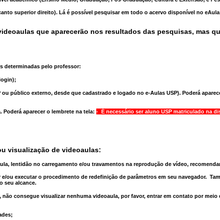
anto superior direito). Lá é possível pesquisar em todo o acervo disponível no eAul
ideoaulas que aparecerão nos resultados das pesquisas, mas q
s determinadas pelo professor:
ogin);
 ou público externo, desde que cadastrado e logado no e-Aulas USP). Poderá aparece
a
. Poderá aparecer o lembrete na tela:
- É necessário ser aluno USP matriculado na di
u visualização de videoaulas:
aula, lentidão no carregamento e/ou travamentos na reprodução de vídeo, recomend
 e/ou executar o
procedimento de redefinição
de parâmetros em seu navegador.
Tam
o seu alcance.
 não consegue visualizar nenhuma videoaula, por favor, entrar em contato por meio
ades;