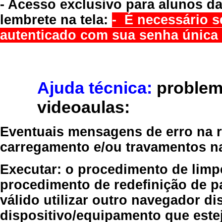
- Acesso exclusivo para alunos da
lembrete na tela:
- É necessário s
autenticado com sua senha única 
Ajuda técnica:
problem
videoaulas:
Eventuais mensagens de erro na re
carregamento e/ou travamentos n
Executar:
o procedimento de limp
procedimento de redefinição
de p
válido
utilizar outro navegador
dis
dispositivo/equipamento
que estej