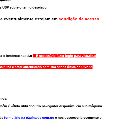
as USP sobre o termo desejado.
ue eventualmente estejam em
condição de acesso
r o lembrete na tela:
- É necessário fazer login para visualizar
sciplina e estar autenticado com sua senha única da USP na
amos:
bém é válido
utilizar outro navegador
disponível em sua máquina
 de
formulário na página de contato
e nos descrever brevemente o