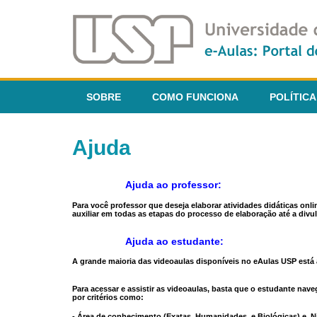
SOBRE
COMO FUNCIONA
POLÍTICA
Ajuda
Ajuda ao professor:
Para você professor que deseja elaborar atividades didáticas onl
auxiliar em todas as etapas do processo de elaboração até a divul
Ajuda ao estudante:
A grande maioria das videoaulas disponíveis no eAulas USP está a
Para acessar e assistir as videoaulas, basta que o estudante na
por critérios como:
- Área de conhecimento (Exatas, Humanidades, e Biológicas) e N