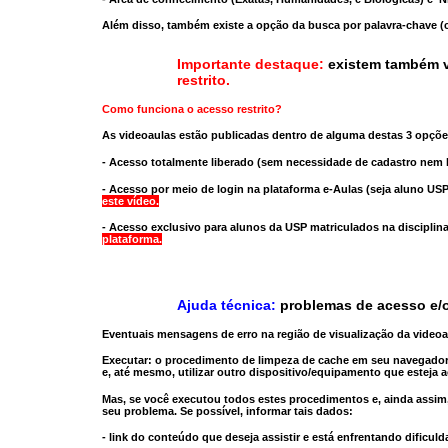
Além disso, também existe a opção da busca por palavra-chave (c
Importante destaque:
existem também v
restrito
.
Como funciona o acesso restrito?
As videoaulas estão publicadas dentro de alguma destas 3 opçõe
- Acesso totalmente liberado
(sem necessidade de cadastro nem l
- Acesso por meio de login na plataforma e-Aulas
(seja aluno USP
este vídeo.
- Acesso exclusivo para alunos da USP matriculados na disciplin
plataforma.
Ajuda técnica:
problemas de acesso e/o
Eventuais mensagens de erro na região de visualização da video
Executar:
o procedimento de limpeza de cache
em seu navegador
e, até mesmo,
utilizar outro dispositivo/equipamento
que esteja a
Mas, se você executou todos estes procedimentos e, ainda assim,
seu problema. Se possível, informar tais dados:
- link do conteúdo que deseja assistir e está enfrentando dificuld