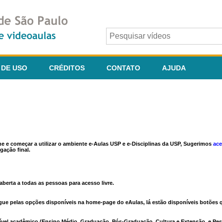
 DE USO
CRÉDITOS
CONTATO
AJUDA
ine e começar a utilizar o ambiente e-Aulas USP e e-Disciplinas da USP, Sugerimos
ace
gação final.
berta a todas as pessoas para acesso livre.
vegue pelas opções disponíveis na home-page do eAulas, lá estão disponíveis botõe
ível acadêmico (Ensino Médio, Graduação, Pós-Graduação, Cultura e Extensão, e Pes