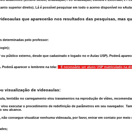
anto superior direito). Lá é possível pesquisar em todo o acervo disponível no eAul
ideoaulas que aparecerão nos resultados das pesquisas, mas q
s determinadas pelo professor:
ogin);
 ou público externo, desde que cadastrado e logado no e-Aulas USP). Poderá aparece
a
. Poderá aparecer o lembrete na tela:
- É necessário ser aluno USP matriculado na di
u visualização de videoaulas:
aula, lentidão no carregamento e/ou travamentos na reprodução de vídeo, recomend
 e/ou executar o
procedimento de redefinição
de parâmetros em seu navegador.
Tam
o seu alcance.
 não consegue visualizar nenhuma videoaula, por favor, entrar em contato por meio
ades;