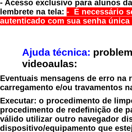
- Acesso exclusivo para alunos da
lembrete na tela:
- É necessário s
autenticado com sua senha única 
Ajuda técnica:
problem
videoaulas:
Eventuais mensagens de erro na re
carregamento e/ou travamentos n
Executar:
o procedimento de limp
procedimento de redefinição
de p
válido
utilizar outro navegador
dis
dispositivo/equipamento
que estej