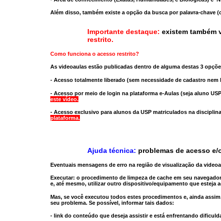
Além disso, também existe a opção da busca por palavra-chave (c
Importante destaque:
existem também v
restrito
.
Como funciona o acesso restrito?
As videoaulas estão publicadas dentro de alguma destas 3 opçõe
- Acesso totalmente liberado
(sem necessidade de cadastro nem l
- Acesso por meio de login na plataforma e-Aulas
(seja aluno USP
este vídeo.
- Acesso exclusivo para alunos da USP matriculados na disciplin
plataforma.
Ajuda técnica:
problemas de acesso e/o
Eventuais mensagens de erro na região de visualização da video
Executar:
o procedimento de limpeza de cache
em seu navegador
e, até mesmo,
utilizar outro dispositivo/equipamento
que esteja a
Mas, se você executou todos estes procedimentos e, ainda assim,
seu problema. Se possível, informar tais dados:
- link do conteúdo que deseja assistir e está enfrentando dificuld