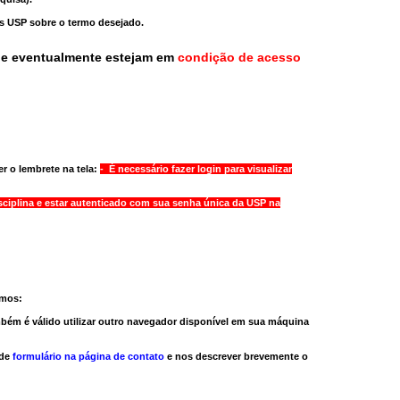
as USP sobre o termo desejado.
ue eventualmente estejam em
condição de acesso
r o lembrete na tela:
- É necessário fazer login para visualizar
sciplina e estar autenticado com sua senha única da USP na
amos:
bém é válido
utilizar outro navegador
disponível em sua máquina
 de
formulário na página de contato
e nos descrever brevemente o