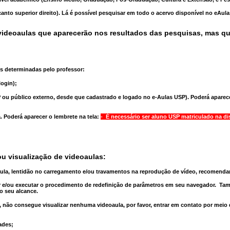
anto superior direito). Lá é possível pesquisar em todo o acervo disponível no eAul
ideoaulas que aparecerão nos resultados das pesquisas, mas q
s determinadas pelo professor:
ogin);
 ou público externo, desde que cadastrado e logado no e-Aulas USP). Poderá aparece
a
. Poderá aparecer o lembrete na tela:
- É necessário ser aluno USP matriculado na di
u visualização de videoaulas:
aula, lentidão no carregamento e/ou travamentos na reprodução de vídeo, recomend
 e/ou executar o
procedimento de redefinição
de parâmetros em seu navegador.
Tam
o seu alcance.
 não consegue visualizar nenhuma videoaula, por favor, entrar em contato por meio
ades;