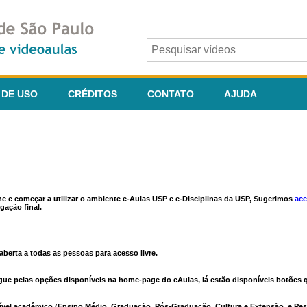
 DE USO
CRÉDITOS
CONTATO
AJUDA
ine e começar a utilizar o ambiente e-Aulas USP e e-Disciplinas da USP, Sugerimos
ace
gação final.
berta a todas as pessoas para acesso livre.
vegue pelas opções disponíveis na home-page do eAulas, lá estão disponíveis botõe
ível acadêmico (Ensino Médio, Graduação, Pós-Graduação, Cultura e Extensão, e Pes