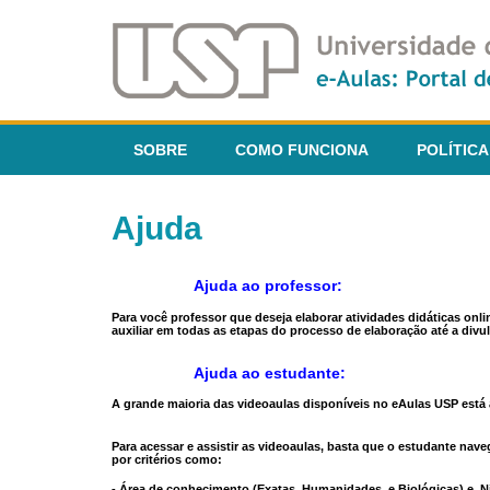
SOBRE
COMO FUNCIONA
POLÍTICA
Ajuda
Ajuda ao professor:
Para você professor que deseja elaborar atividades didáticas onl
auxiliar em todas as etapas do processo de elaboração até a divul
Ajuda ao estudante:
A grande maioria das videoaulas disponíveis no eAulas USP está a
Para acessar e assistir as videoaulas, basta que o estudante na
por critérios como:
- Área de conhecimento (Exatas, Humanidades, e Biológicas) e N