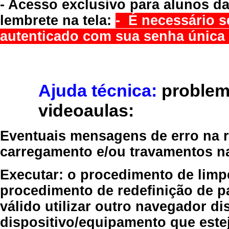
- Acesso exclusivo para alunos da
lembrete na tela:
- É necessário s
autenticado com sua senha única 
Ajuda técnica:
problem
videoaulas:
Eventuais mensagens de erro na re
carregamento e/ou travamentos n
Executar:
o procedimento de limp
procedimento de redefinição
de p
válido
utilizar outro navegador
dis
dispositivo/equipamento
que estej