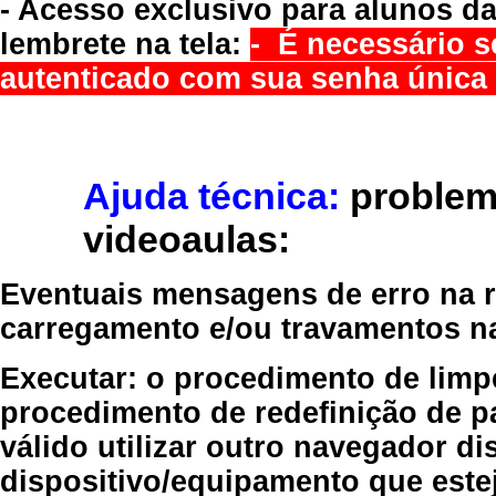
- Acesso exclusivo para alunos da
lembrete na tela:
- É necessário s
autenticado com sua senha única 
Ajuda técnica:
problem
videoaulas:
Eventuais mensagens de erro na re
carregamento e/ou travamentos n
Executar:
o procedimento de limp
procedimento de redefinição
de p
válido
utilizar outro navegador
dis
dispositivo/equipamento
que estej