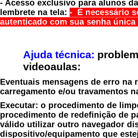
- Acesso exclusivo para alunos da
lembrete na tela:
- É necessário s
autenticado com sua senha única 
Ajuda técnica:
problem
videoaulas:
Eventuais mensagens de erro na re
carregamento e/ou travamentos n
Executar:
o procedimento de limp
procedimento de redefinição
de p
válido
utilizar outro navegador
dis
dispositivo/equipamento
que estej