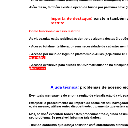
Além disso, também existe a opção da busca por palavra-chave (c
Importante destaque:
existem também v
restrito
.
Como funciona o acesso restrito?
As videoaulas estão publicadas dentro de alguma destas 3 opçõe
- Acesso totalmente liberado
(sem necessidade de cadastro nem l
- Acesso por meio de login na plataforma e-Aulas
(seja aluno USP
este vídeo.
- Acesso exclusivo para alunos da USP matriculados na disciplin
plataforma.
Ajuda técnica:
problemas de acesso e/o
Eventuais mensagens de erro na região de visualização da video
Executar:
o procedimento de limpeza de cache
em seu navegador
e, até mesmo,
utilizar outro dispositivo/equipamento
que esteja a
Mas, se você executou todos estes procedimentos e, ainda assim,
seu problema. Se possível, informar tais dados:
- link do conteúdo que deseja assistir e está enfrentando dificuld