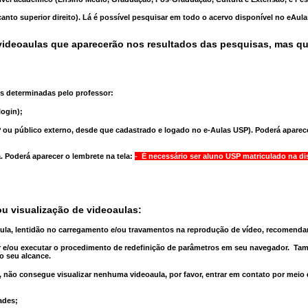
anto superior direito). Lá é possível pesquisar em todo o acervo disponível no eAul
ideoaulas que aparecerão nos resultados das pesquisas, mas q
s determinadas pelo professor:
ogin);
 ou público externo, desde que cadastrado e logado no e-Aulas USP). Poderá aparece
a
. Poderá aparecer o lembrete na tela:
- É necessário ser aluno USP matriculado na di
u visualização de videoaulas:
aula, lentidão no carregamento e/ou travamentos na reprodução de vídeo, recomend
 e/ou executar o
procedimento de redefinição
de parâmetros em seu navegador.
Tam
o seu alcance.
 não consegue visualizar nenhuma videoaula, por favor, entrar em contato por meio
ades;