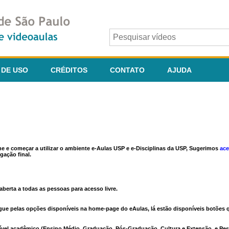
 DE USO
CRÉDITOS
CONTATO
AJUDA
ine e começar a utilizar o ambiente e-Aulas USP e e-Disciplinas da USP, Sugerimos
ace
gação final.
berta a todas as pessoas para acesso livre.
vegue pelas opções disponíveis na home-page do eAulas, lá estão disponíveis botõe
ível acadêmico (Ensino Médio, Graduação, Pós-Graduação, Cultura e Extensão, e Pes