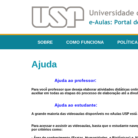
SOBRE
COMO FUNCIONA
POLÍTICA
Ajuda
Ajuda ao professor:
Para você professor que deseja elaborar atividades didáticas onl
auxiliar em todas as etapas do processo de elaboração até a divul
Ajuda ao estudante:
A grande maioria das videoaulas disponíveis no eAulas USP está a
Para acessar e assistir as videoaulas, basta que o estudante na
por critérios como:
- Área de conhecimento (Exatas, Humanidades, e Biológicas) e N