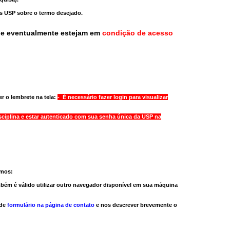
as USP sobre o termo desejado.
ue eventualmente estejam em
condição de acesso
r o lembrete na tela:
- É necessário fazer login para visualizar
sciplina e estar autenticado com sua senha única da USP na
amos:
bém é válido
utilizar outro navegador
disponível em sua máquina
 de
formulário na página de contato
e nos descrever brevemente o