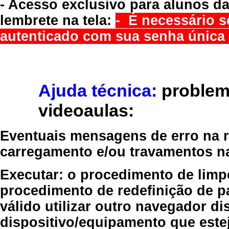
- Acesso exclusivo para alunos da
lembrete na tela:
- É necessário s
autenticado com sua senha única 
Ajuda técnica:
problem
videoaulas:
Eventuais mensagens de erro na re
carregamento e/ou travamentos n
Executar:
o procedimento de limp
procedimento de redefinição
de p
válido
utilizar outro navegador
dis
dispositivo/equipamento
que estej