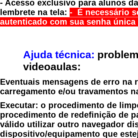
- Acesso exclusivo para alunos da
lembrete na tela:
- É necessário s
autenticado com sua senha única 
Ajuda técnica:
problem
videoaulas:
Eventuais mensagens de erro na re
carregamento e/ou travamentos n
Executar:
o procedimento de limp
procedimento de redefinição
de p
válido
utilizar outro navegador
dis
dispositivo/equipamento
que estej