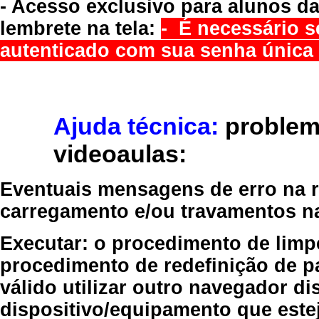
- Acesso exclusivo para alunos da
lembrete na tela:
- É necessário s
autenticado com sua senha única 
Ajuda técnica:
problem
videoaulas:
Eventuais mensagens de erro na re
carregamento e/ou travamentos n
Executar:
o procedimento de limp
procedimento de redefinição
de p
válido
utilizar outro navegador
dis
dispositivo/equipamento
que estej