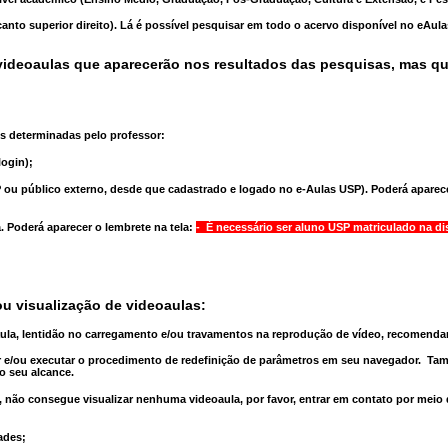
anto superior direito). Lá é possível pesquisar em todo o acervo disponível no eAul
ideoaulas que aparecerão nos resultados das pesquisas, mas q
s determinadas pelo professor:
ogin);
 ou público externo, desde que cadastrado e logado no e-Aulas USP). Poderá aparece
a
. Poderá aparecer o lembrete na tela:
- É necessário ser aluno USP matriculado na di
u visualização de videoaulas:
aula, lentidão no carregamento e/ou travamentos na reprodução de vídeo, recomend
 e/ou executar o
procedimento de redefinição
de parâmetros em seu navegador.
Tam
o seu alcance.
 não consegue visualizar nenhuma videoaula, por favor, entrar em contato por meio
ades;