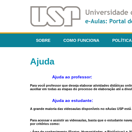
SOBRE
COMO FUNCIONA
POLÍTICA
Ajuda
Ajuda ao professor:
Para você professor que deseja elaborar atividades didáticas onl
auxiliar em todas as etapas do processo de elaboração até a divul
Ajuda ao estudante:
A grande maioria das videoaulas disponíveis no eAulas USP está a
Para acessar e assistir as videoaulas, basta que o estudante na
por critérios como:
- Área de conhecimento (Exatas, Humanidades, e Biológicas) e N