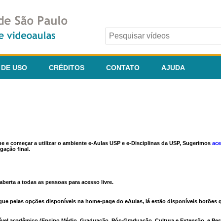
 DE USO
CRÉDITOS
CONTATO
AJUDA
ine e começar a utilizar o ambiente e-Aulas USP e e-Disciplinas da USP, Sugerimos
ace
gação final.
berta a todas as pessoas para acesso livre.
vegue pelas opções disponíveis na home-page do eAulas, lá estão disponíveis botõe
ível acadêmico (Ensino Médio, Graduação, Pós-Graduação, Cultura e Extensão, e Pes