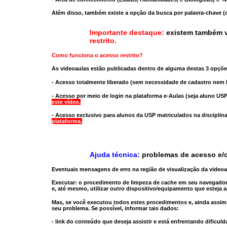
Além disso, também existe a opção da busca por palavra-chave (c
Importante destaque:
existem também v
restrito
.
Como funciona o acesso restrito?
As videoaulas estão publicadas dentro de alguma destas 3 opçõe
- Acesso totalmente liberado
(sem necessidade de cadastro nem l
- Acesso por meio de login na plataforma e-Aulas
(seja aluno USP
este vídeo.
- Acesso exclusivo para alunos da USP matriculados na disciplin
plataforma.
Ajuda técnica:
problemas de acesso e/o
Eventuais mensagens de erro na região de visualização da video
Executar:
o procedimento de limpeza de cache
em seu navegador
e, até mesmo,
utilizar outro dispositivo/equipamento
que esteja a
Mas, se você executou todos estes procedimentos e, ainda assim,
seu problema. Se possível, informar tais dados:
- link do conteúdo que deseja assistir e está enfrentando dificuld