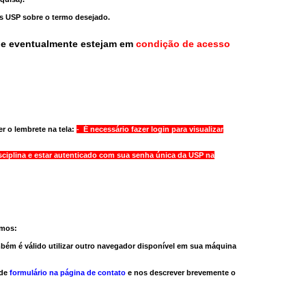
as USP sobre o termo desejado.
ue eventualmente estejam em
condição de acesso
r o lembrete na tela:
- É necessário fazer login para visualizar
sciplina e estar autenticado com sua senha única da USP na
amos:
bém é válido
utilizar outro navegador
disponível em sua máquina
 de
formulário na página de contato
e nos descrever brevemente o