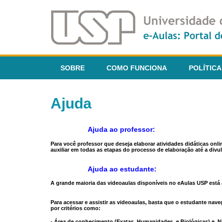
SOBRE
COMO FUNCIONA
POLÍTICA
Ajuda
Ajuda ao professor:
Para você professor que deseja elaborar atividades didáticas onl
auxiliar em todas as etapas do processo de elaboração até a divul
Ajuda ao estudante:
A grande maioria das videoaulas disponíveis no eAulas USP está a
Para acessar e assistir as videoaulas, basta que o estudante na
por critérios como:
- Área de conhecimento (Exatas, Humanidades, e Biológicas) e N