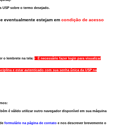
as USP sobre o termo desejado.
ue eventualmente estejam em
condição de acesso
r o lembrete na tela:
- É necessário fazer login para visualizar
sciplina e estar autenticado com sua senha única da USP na
amos:
bém é válido
utilizar outro navegador
disponível em sua máquina
 de
formulário na página de contato
e nos descrever brevemente o