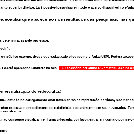
anto superior direito). Lá é possível pesquisar em todo o acervo disponível no eAul
ideoaulas que aparecerão nos resultados das pesquisas, mas q
s determinadas pelo professor:
ogin);
 ou público externo, desde que cadastrado e logado no e-Aulas USP). Poderá aparece
a
. Poderá aparecer o lembrete na tela:
- É necessário ser aluno USP matriculado na di
u visualização de videoaulas:
aula, lentidão no carregamento e/ou travamentos na reprodução de vídeo, recomend
 e/ou executar o
procedimento de redefinição
de parâmetros em seu navegador.
Tam
o seu alcance.
 não consegue visualizar nenhuma videoaula, por favor, entrar em contato por meio
ades;