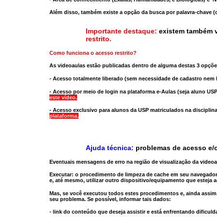
Além disso, também existe a opção da busca por palavra-chave (c
Importante destaque:
existem também v
restrito
.
Como funciona o acesso restrito?
As videoaulas estão publicadas dentro de alguma destas 3 opçõe
- Acesso totalmente liberado
(sem necessidade de cadastro nem l
- Acesso por meio de login na plataforma e-Aulas
(seja aluno USP
este vídeo.
- Acesso exclusivo para alunos da USP matriculados na disciplin
plataforma.
Ajuda técnica:
problemas de acesso e/o
Eventuais mensagens de erro na região de visualização da video
Executar:
o procedimento de limpeza de cache
em seu navegador
e, até mesmo,
utilizar outro dispositivo/equipamento
que esteja a
Mas, se você executou todos estes procedimentos e, ainda assim,
seu problema. Se possível, informar tais dados:
- link do conteúdo que deseja assistir e está enfrentando dificuld