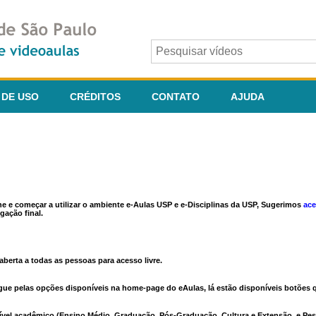
 DE USO
CRÉDITOS
CONTATO
AJUDA
ine e começar a utilizar o ambiente e-Aulas USP e e-Disciplinas da USP, Sugerimos
ace
gação final.
berta a todas as pessoas para acesso livre.
vegue pelas opções disponíveis na home-page do eAulas, lá estão disponíveis botõe
ível acadêmico (Ensino Médio, Graduação, Pós-Graduação, Cultura e Extensão, e Pes