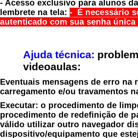
- Acesso exclusivo para alunos da
lembrete na tela:
- É necessário s
autenticado com sua senha única 
Ajuda técnica:
problem
videoaulas:
Eventuais mensagens de erro na re
carregamento e/ou travamentos n
Executar:
o procedimento de limp
procedimento de redefinição
de p
válido
utilizar outro navegador
dis
dispositivo/equipamento
que estej