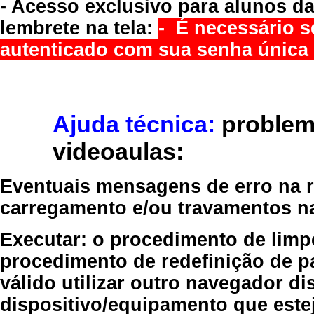
- Acesso exclusivo para alunos da
lembrete na tela:
- É necessário s
autenticado com sua senha única 
Ajuda técnica:
problem
videoaulas:
Eventuais mensagens de erro na re
carregamento e/ou travamentos n
Executar:
o procedimento de limp
procedimento de redefinição
de p
válido
utilizar outro navegador
dis
dispositivo/equipamento
que estej