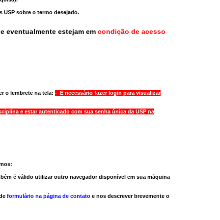
as USP sobre o termo desejado.
ue eventualmente estejam em
condição de acesso
r o lembrete na tela:
- É necessário fazer login para visualizar
sciplina e estar autenticado com sua senha única da USP na
amos:
bém é válido
utilizar outro navegador
disponível em sua máquina
 de
formulário na página de contato
e nos descrever brevemente o