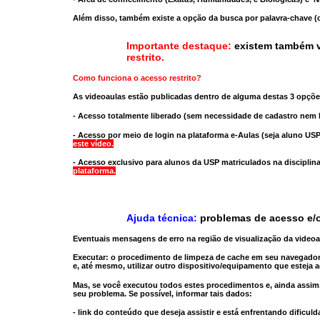
Além disso, também existe a opção da busca por palavra-chave (c
Importante destaque:
existem também v
restrito
.
Como funciona o acesso restrito?
As videoaulas estão publicadas dentro de alguma destas 3 opçõe
- Acesso totalmente liberado
(sem necessidade de cadastro nem l
- Acesso por meio de login na plataforma e-Aulas
(seja aluno USP
este vídeo.
- Acesso exclusivo para alunos da USP matriculados na disciplin
plataforma.
Ajuda técnica:
problemas de acesso e/o
Eventuais mensagens de erro na região de visualização da video
Executar:
o procedimento de limpeza de cache
em seu navegador
e, até mesmo,
utilizar outro dispositivo/equipamento
que esteja a
Mas, se você executou todos estes procedimentos e, ainda assim,
seu problema. Se possível, informar tais dados:
- link do conteúdo que deseja assistir e está enfrentando dificuld