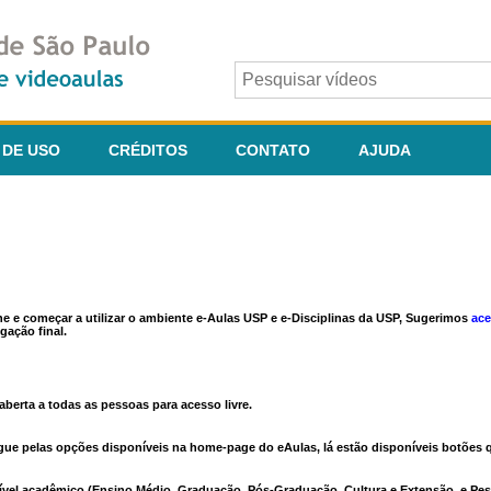
 DE USO
CRÉDITOS
CONTATO
AJUDA
ine e começar a utilizar o ambiente e-Aulas USP e e-Disciplinas da USP, Sugerimos
ace
gação final.
berta a todas as pessoas para acesso livre.
vegue pelas opções disponíveis na home-page do eAulas, lá estão disponíveis botõe
ível acadêmico (Ensino Médio, Graduação, Pós-Graduação, Cultura e Extensão, e Pes