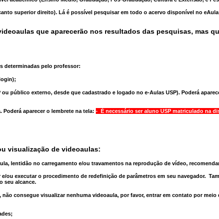
anto superior direito). Lá é possível pesquisar em todo o acervo disponível no eAul
ideoaulas que aparecerão nos resultados das pesquisas, mas q
s determinadas pelo professor:
ogin);
 ou público externo, desde que cadastrado e logado no e-Aulas USP). Poderá aparece
a
. Poderá aparecer o lembrete na tela:
- É necessário ser aluno USP matriculado na di
u visualização de videoaulas:
aula, lentidão no carregamento e/ou travamentos na reprodução de vídeo, recomend
 e/ou executar o
procedimento de redefinição
de parâmetros em seu navegador.
Tam
o seu alcance.
 não consegue visualizar nenhuma videoaula, por favor, entrar em contato por meio
ades;