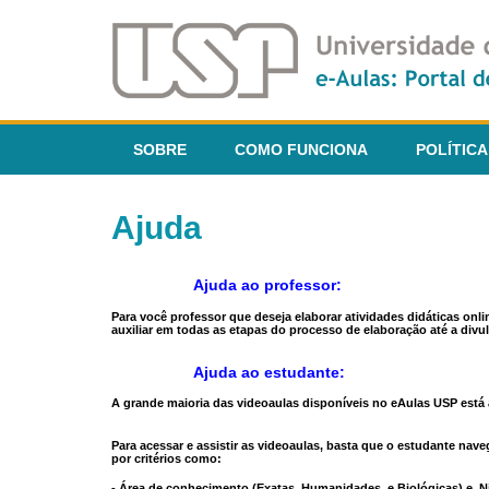
SOBRE
COMO FUNCIONA
POLÍTICA
Ajuda
Ajuda ao professor:
Para você professor que deseja elaborar atividades didáticas onl
auxiliar em todas as etapas do processo de elaboração até a divul
Ajuda ao estudante:
A grande maioria das videoaulas disponíveis no eAulas USP está a
Para acessar e assistir as videoaulas, basta que o estudante na
por critérios como:
- Área de conhecimento (Exatas, Humanidades, e Biológicas) e N