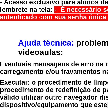
- Acesso exclusivo para alunos da
lembrete na tela:
- É necessário s
autenticado com sua senha única 
Ajuda técnica:
problem
videoaulas:
Eventuais mensagens de erro na re
carregamento e/ou travamentos n
Executar:
o procedimento de limp
procedimento de redefinição
de p
válido
utilizar outro navegador
dis
dispositivo/equipamento
que estej