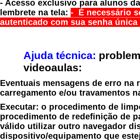
- Acesso exclusivo para alunos da
lembrete na tela:
- É necessário s
autenticado com sua senha única 
Ajuda técnica:
problem
videoaulas:
Eventuais mensagens de erro na re
carregamento e/ou travamentos n
Executar:
o procedimento de limp
procedimento de redefinição
de p
válido
utilizar outro navegador
dis
dispositivo/equipamento
que estej