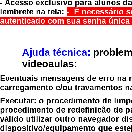
- Acesso exclusivo para alunos da
lembrete na tela:
- É necessário s
autenticado com sua senha única 
Ajuda técnica:
problem
videoaulas:
Eventuais mensagens de erro na re
carregamento e/ou travamentos n
Executar:
o procedimento de limp
procedimento de redefinição
de p
válido
utilizar outro navegador
dis
dispositivo/equipamento
que estej