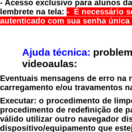
- Acesso exclusivo para alunos da
lembrete na tela:
- É necessário s
autenticado com sua senha única 
Ajuda técnica:
problem
videoaulas:
Eventuais mensagens de erro na re
carregamento e/ou travamentos n
Executar:
o procedimento de limp
procedimento de redefinição
de p
válido
utilizar outro navegador
dis
dispositivo/equipamento
que estej