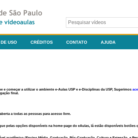
 DE USO
CRÉDITOS
CONTATO
AJUDA
ine e começar a utilizar o ambiente e-Aulas USP e e-Disciplinas da USP, Sugerimos
ace
gação final.
berta a todas as pessoas para acesso livre.
vegue pelas opções disponíveis na home-page do eAulas, lá estão disponíveis botõe
ível acadêmico (Ensino Médio, Graduação, Pós-Graduação, Cultura e Extensão, e Pes