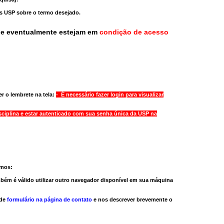
as USP sobre o termo desejado.
ue eventualmente estejam em
condição de acesso
r o lembrete na tela:
- É necessário fazer login para visualizar
sciplina e estar autenticado com sua senha única da USP na
amos:
bém é válido
utilizar outro navegador
disponível em sua máquina
 de
formulário na página de contato
e nos descrever brevemente o