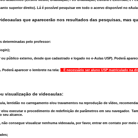
anto superior direito). Lá é possível pesquisar em todo o acervo disponível no eAul
ideoaulas que aparecerão nos resultados das pesquisas, mas q
s determinadas pelo professor:
ogin);
 ou público externo, desde que cadastrado e logado no e-Aulas USP). Poderá aparece
a
. Poderá aparecer o lembrete na tela:
- É necessário ser aluno USP matriculado na di
u visualização de videoaulas:
aula, lentidão no carregamento e/ou travamentos na reprodução de vídeo, recomend
 e/ou executar o
procedimento de redefinição
de parâmetros em seu navegador.
Tam
o seu alcance.
 não consegue visualizar nenhuma videoaula, por favor, entrar em contato por meio
ades;