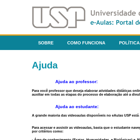
SOBRE
COMO FUNCIONA
POLÍTICA
Ajuda
Ajuda ao professor:
Para você professor que deseja elaborar atividades didáticas onl
auxiliar em todas as etapas do processo de elaboração até a divul
Ajuda ao estudante:
A grande maioria das videoaulas disponíveis no eAulas USP está a
Para acessar e assistir as videoaulas, basta que o estudante na
por critérios como:
- Área de conhecimento (Exatas, Humanidades, e Biológicas) e N