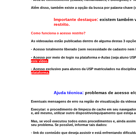
Além disso, também existe a opção da busca por palavra-chave (c
Importante destaque:
existem também v
restrito
.
Como funciona o acesso restrito?
As videoaulas estão publicadas dentro de alguma destas 3 opçõe
- Acesso totalmente liberado
(sem necessidade de cadastro nem l
- Acesso por meio de login na plataforma e-Aulas
(seja aluno USP
este vídeo.
- Acesso exclusivo para alunos da USP matriculados na disciplin
plataforma.
Ajuda técnica:
problemas de acesso e/o
Eventuais mensagens de erro na região de visualização da video
Executar:
o procedimento de limpeza de cache
em seu navegador
e, até mesmo,
utilizar outro dispositivo/equipamento
que esteja a
Mas, se você executou todos estes procedimentos e, ainda assim,
seu problema. Se possível, informar tais dados:
- link do conteúdo que deseja assistir e está enfrentando dificuld