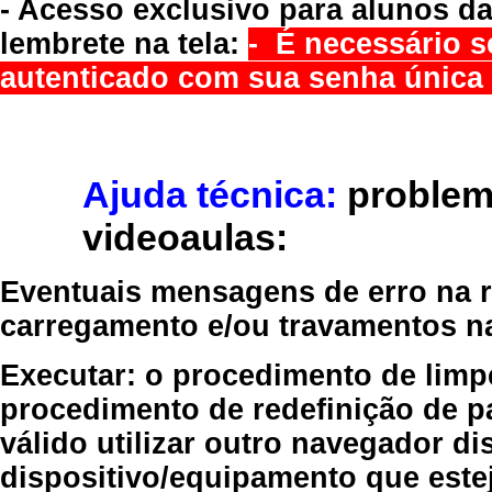
- Acesso exclusivo para alunos da
lembrete na tela:
- É necessário s
autenticado com sua senha única 
Ajuda técnica:
problem
videoaulas:
Eventuais mensagens de erro na re
carregamento e/ou travamentos n
Executar:
o procedimento de limp
procedimento de redefinição
de p
válido
utilizar outro navegador
dis
dispositivo/equipamento
que estej