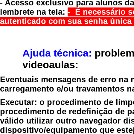
- Acesso exclusivo para alunos da
lembrete na tela:
- É necessário s
autenticado com sua senha única 
Ajuda técnica:
problem
videoaulas:
Eventuais mensagens de erro na re
carregamento e/ou travamentos n
Executar:
o procedimento de limp
procedimento de redefinição
de p
válido
utilizar outro navegador
dis
dispositivo/equipamento
que estej