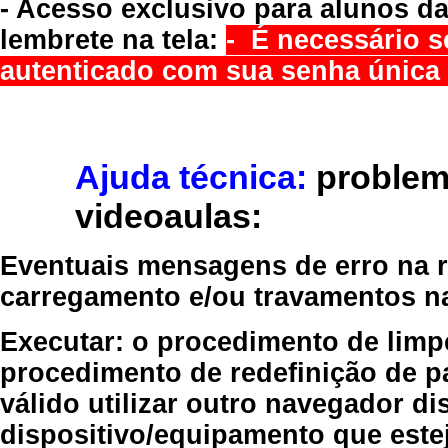
- Acesso exclusivo para alunos da
lembrete na tela:
- É necessário s
autenticado com sua senha única 
Ajuda técnica:
problem
videoaulas:
Eventuais mensagens de erro na re
carregamento e/ou travamentos n
Executar:
o procedimento de limp
procedimento de redefinição
de p
válido
utilizar outro navegador
dis
dispositivo/equipamento
que estej