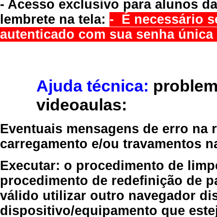
- Acesso exclusivo para alunos da
lembrete na tela:
- É necessário s
autenticado com sua senha única 
Ajuda técnica:
problem
videoaulas:
Eventuais mensagens de erro na re
carregamento e/ou travamentos n
Executar:
o procedimento de limp
procedimento de redefinição
de p
válido
utilizar outro navegador
dis
dispositivo/equipamento
que estej