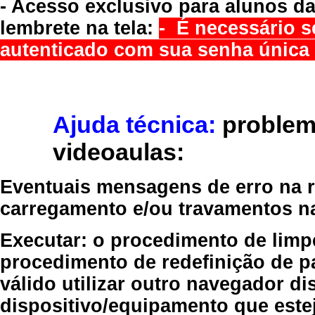
- Acesso exclusivo para alunos da
lembrete na tela:
- É necessário s
autenticado com sua senha única 
Ajuda técnica:
problem
videoaulas:
Eventuais mensagens de erro na re
carregamento e/ou travamentos n
Executar:
o procedimento de limp
procedimento de redefinição
de p
válido
utilizar outro navegador
dis
dispositivo/equipamento
que estej