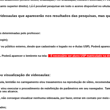
anto superior direito). Lá é possível pesquisar em todo o acervo disponível no eAul
ideoaulas que aparecerão nos resultados das pesquisas, mas q
s determinadas pelo professor:
ogin);
 ou público externo, desde que cadastrado e logado no e-Aulas USP). Poderá aparece
a
. Poderá aparecer o lembrete na tela:
- É necessário ser aluno USP matriculado na di
u visualização de videoaulas:
aula, lentidão no carregamento e/ou travamentos na reprodução de vídeo, recomend
 e/ou executar o
procedimento de redefinição
de parâmetros em seu navegador.
Tam
o seu alcance.
 não consegue visualizar nenhuma videoaula, por favor, entrar em contato por meio
ades;