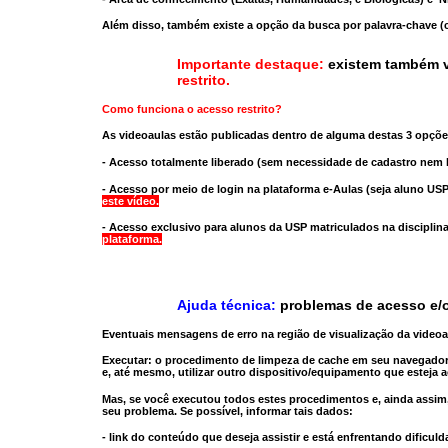
Além disso, também existe a opção da busca por palavra-chave (c
Importante destaque:
existem também v
restrito
.
Como funciona o acesso restrito?
As videoaulas estão publicadas dentro de alguma destas 3 opçõe
- Acesso totalmente liberado
(sem necessidade de cadastro nem l
- Acesso por meio de login na plataforma e-Aulas
(seja aluno USP
este vídeo.
- Acesso exclusivo para alunos da USP matriculados na disciplin
plataforma.
Ajuda técnica:
problemas de acesso e/o
Eventuais mensagens de erro na região de visualização da video
Executar:
o procedimento de limpeza de cache
em seu navegador
e, até mesmo,
utilizar outro dispositivo/equipamento
que esteja a
Mas, se você executou todos estes procedimentos e, ainda assim,
seu problema. Se possível, informar tais dados:
- link do conteúdo que deseja assistir e está enfrentando dificuld