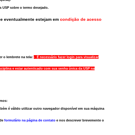
as USP sobre o termo desejado.
ue eventualmente estejam em
condição de acesso
r o lembrete na tela:
- É necessário fazer login para visualizar
sciplina e estar autenticado com sua senha única da USP na
amos:
bém é válido
utilizar outro navegador
disponível em sua máquina
 de
formulário na página de contato
e nos descrever brevemente o