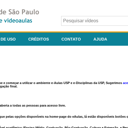
 DE USO
CRÉDITOS
CONTATO
AJUDA
ine e começar a utilizar o ambiente e-Aulas USP e e-Disciplinas da USP, Sugerimos
ace
gação final.
berta a todas as pessoas para acesso livre.
vegue pelas opções disponíveis na home-page do eAulas, lá estão disponíveis botõe
ível acadêmico (Ensino Médio, Graduação, Pós-Graduação, Cultura e Extensão, e Pes