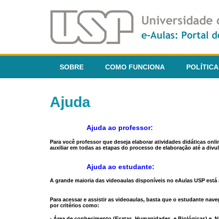
SOBRE
COMO FUNCIONA
POLÍTICA
Ajuda
Ajuda ao professor:
Para você professor que deseja elaborar atividades didáticas onl
auxiliar em todas as etapas do processo de elaboração até a divul
Ajuda ao estudante:
A grande maioria das videoaulas disponíveis no eAulas USP está a
Para acessar e assistir as videoaulas, basta que o estudante na
por critérios como:
- Área de conhecimento (Exatas, Humanidades, e Biológicas) e N