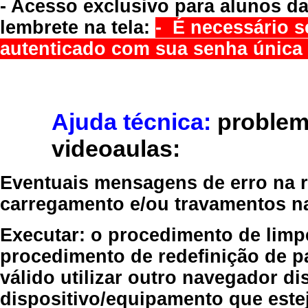
- Acesso exclusivo para alunos da
lembrete na tela:
- É necessário s
autenticado com sua senha única 
Ajuda técnica:
problem
videoaulas:
Eventuais mensagens de erro na re
carregamento e/ou travamentos n
Executar:
o procedimento de limp
procedimento de redefinição
de p
válido
utilizar outro navegador
dis
dispositivo/equipamento
que estej