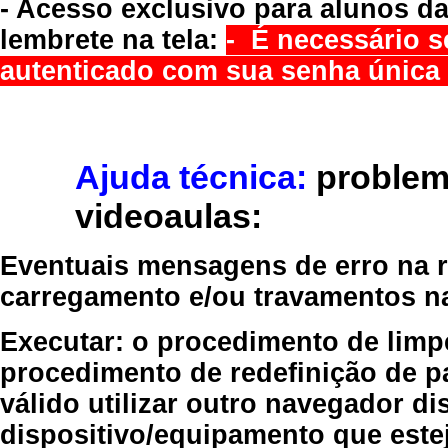
- Acesso exclusivo para alunos da
lembrete na tela:
- É necessário s
autenticado com sua senha única 
Ajuda técnica:
problem
videoaulas:
Eventuais mensagens de erro na re
carregamento e/ou travamentos n
Executar:
o procedimento de limp
procedimento de redefinição
de p
válido
utilizar outro navegador
dis
dispositivo/equipamento
que estej