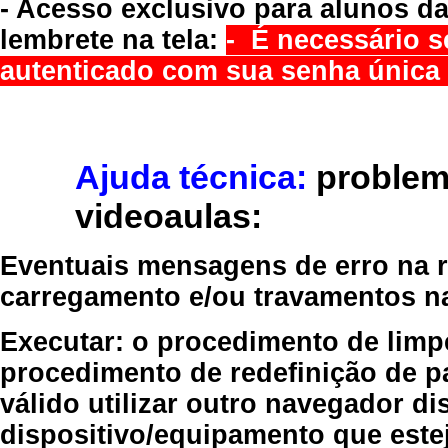
- Acesso exclusivo para alunos da
lembrete na tela:
- É necessário s
autenticado com sua senha única 
Ajuda técnica:
problem
videoaulas:
Eventuais mensagens de erro na re
carregamento e/ou travamentos n
Executar:
o procedimento de limp
procedimento de redefinição
de p
válido
utilizar outro navegador
dis
dispositivo/equipamento
que estej