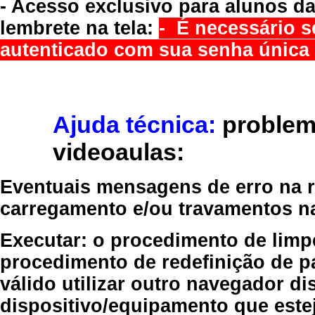
- Acesso exclusivo para alunos da
lembrete na tela:
- É necessário s
autenticado com sua senha única 
Ajuda técnica:
problem
videoaulas:
Eventuais mensagens de erro na re
carregamento e/ou travamentos n
Executar:
o procedimento de limp
procedimento de redefinição
de p
válido
utilizar outro navegador
dis
dispositivo/equipamento
que estej