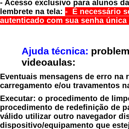
- Acesso exclusivo para alunos da
lembrete na tela:
- É necessário s
autenticado com sua senha única 
Ajuda técnica:
problem
videoaulas:
Eventuais mensagens de erro na re
carregamento e/ou travamentos n
Executar:
o procedimento de limp
procedimento de redefinição
de p
válido
utilizar outro navegador
dis
dispositivo/equipamento
que estej