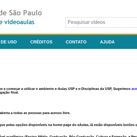
 DE USO
CRÉDITOS
CONTATO
AJUDA
ine e começar a utilizar o ambiente e-Aulas USP e e-Disciplinas da USP, Sugerimos
ace
gação final.
berta a todas as pessoas para acesso livre.
vegue pelas opções disponíveis na home-page do eAulas, lá estão disponíveis botõe
ível acadêmico (Ensino Médio, Graduação, Pós-Graduação, Cultura e Extensão, e Pes