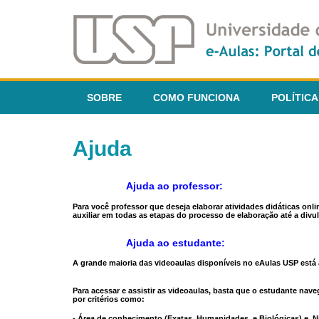
SOBRE
COMO FUNCIONA
POLÍTICA
Ajuda
Ajuda ao professor:
Para você professor que deseja elaborar atividades didáticas onl
auxiliar em todas as etapas do processo de elaboração até a divul
Ajuda ao estudante:
A grande maioria das videoaulas disponíveis no eAulas USP está a
Para acessar e assistir as videoaulas, basta que o estudante na
por critérios como:
- Área de conhecimento (Exatas, Humanidades, e Biológicas) e N