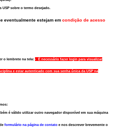
as USP sobre o termo desejado.
ue eventualmente estejam em
condição de acesso
r o lembrete na tela:
- É necessário fazer login para visualizar
sciplina e estar autenticado com sua senha única da USP na
amos:
bém é válido
utilizar outro navegador
disponível em sua máquina
 de
formulário na página de contato
e nos descrever brevemente o