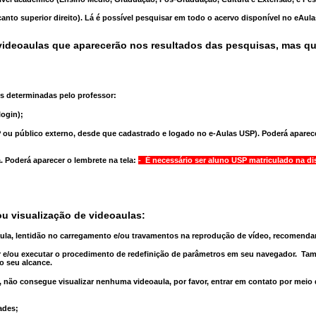
anto superior direito). Lá é possível pesquisar em todo o acervo disponível no eAul
ideoaulas que aparecerão nos resultados das pesquisas, mas q
s determinadas pelo professor:
ogin);
 ou público externo, desde que cadastrado e logado no e-Aulas USP). Poderá aparece
a
. Poderá aparecer o lembrete na tela:
- É necessário ser aluno USP matriculado na di
u visualização de videoaulas:
aula, lentidão no carregamento e/ou travamentos na reprodução de vídeo, recomend
 e/ou executar o
procedimento de redefinição
de parâmetros em seu navegador.
Tam
o seu alcance.
 não consegue visualizar nenhuma videoaula, por favor, entrar em contato por meio
ades;