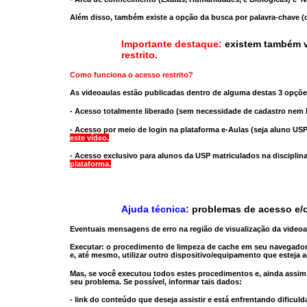
Além disso, também existe a opção da busca por palavra-chave (c
Importante destaque:
existem também v
restrito
.
Como funciona o acesso restrito?
As videoaulas estão publicadas dentro de alguma destas 3 opçõe
- Acesso totalmente liberado
(sem necessidade de cadastro nem l
- Acesso por meio de login na plataforma e-Aulas
(seja aluno USP
este vídeo.
- Acesso exclusivo para alunos da USP matriculados na disciplin
plataforma.
Ajuda técnica:
problemas de acesso e/o
Eventuais mensagens de erro na região de visualização da video
Executar:
o procedimento de limpeza de cache
em seu navegador
e, até mesmo,
utilizar outro dispositivo/equipamento
que esteja a
Mas, se você executou todos estes procedimentos e, ainda assim,
seu problema. Se possível, informar tais dados:
- link do conteúdo que deseja assistir e está enfrentando dificuld