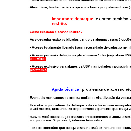
Além disso, também existe a opção da busca por palavra-chave (c
Importante destaque:
existem também v
restrito
.
Como funciona o acesso restrito?
As videoaulas estão publicadas dentro de alguma destas 3 opçõe
- Acesso totalmente liberado
(sem necessidade de cadastro nem l
- Acesso por meio de login na plataforma e-Aulas
(seja aluno USP
este vídeo.
- Acesso exclusivo para alunos da USP matriculados na disciplin
plataforma.
Ajuda técnica:
problemas de acesso e/o
Eventuais mensagens de erro na região de visualização da video
Executar:
o procedimento de limpeza de cache
em seu navegador
e, até mesmo,
utilizar outro dispositivo/equipamento
que esteja a
Mas, se você executou todos estes procedimentos e, ainda assim,
seu problema. Se possível, informar tais dados:
- link do conteúdo que deseja assistir e está enfrentando dificuld