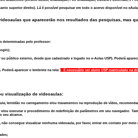
anto superior direito). Lá é possível pesquisar em todo o acervo disponível no eAul
ideoaulas que aparecerão nos resultados das pesquisas, mas q
s determinadas pelo professor:
ogin);
 ou público externo, desde que cadastrado e logado no e-Aulas USP). Poderá aparece
a
. Poderá aparecer o lembrete na tela:
- É necessário ser aluno USP matriculado na di
u visualização de videoaulas:
aula, lentidão no carregamento e/ou travamentos na reprodução de vídeo, recomend
 e/ou executar o
procedimento de redefinição
de parâmetros em seu navegador.
Tam
o seu alcance.
 não consegue visualizar nenhuma videoaula, por favor, entrar em contato por meio
ades;