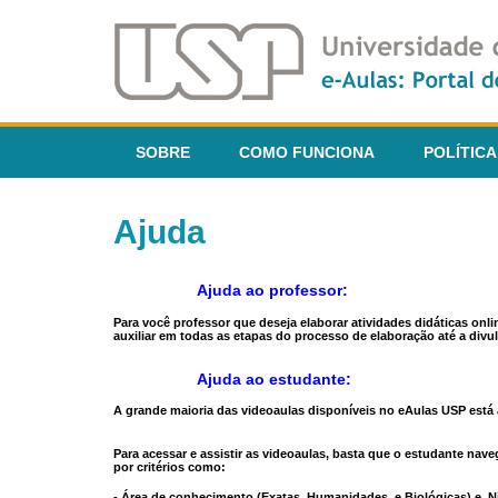
SOBRE
COMO FUNCIONA
POLÍTICA
Ajuda
Ajuda ao professor:
Para você professor que deseja elaborar atividades didáticas onl
auxiliar em todas as etapas do processo de elaboração até a divul
Ajuda ao estudante:
A grande maioria das videoaulas disponíveis no eAulas USP está a
Para acessar e assistir as videoaulas, basta que o estudante na
por critérios como:
- Área de conhecimento (Exatas, Humanidades, e Biológicas) e N