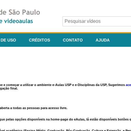
 DE USO
CRÉDITOS
CONTATO
AJUDA
ine e começar a utilizar o ambiente e-Aulas USP e e-Disciplinas da USP, Sugerimos
ace
gação final.
berta a todas as pessoas para acesso livre.
vegue pelas opções disponíveis na home-page do eAulas, lá estão disponíveis botõe
ível acadêmico (Ensino Médio, Graduação, Pós-Graduação, Cultura e Extensão, e Pes