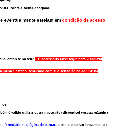
as USP sobre o termo desejado.
ue eventualmente estejam em
condição de acesso
r o lembrete na tela:
- É necessário fazer login para visualizar
sciplina e estar autenticado com sua senha única da USP na
amos:
bém é válido
utilizar outro navegador
disponível em sua máquina
 de
formulário na página de contato
e nos descrever brevemente o