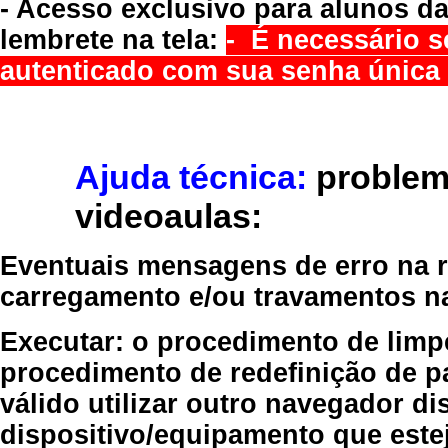
- Acesso exclusivo para alunos da
lembrete na tela:
- É necessário s
autenticado com sua senha única 
Ajuda técnica:
problem
videoaulas:
Eventuais mensagens de erro na re
carregamento e/ou travamentos n
Executar:
o procedimento de limp
procedimento de redefinição
de p
válido
utilizar outro navegador
dis
dispositivo/equipamento
que estej