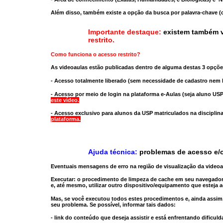
Além disso, também existe a opção da busca por palavra-chave (c
Importante destaque:
existem também v
restrito
.
Como funciona o acesso restrito?
As videoaulas estão publicadas dentro de alguma destas 3 opçõe
- Acesso totalmente liberado
(sem necessidade de cadastro nem l
- Acesso por meio de login na plataforma e-Aulas
(seja aluno USP
este vídeo.
- Acesso exclusivo para alunos da USP matriculados na disciplin
plataforma.
Ajuda técnica:
problemas de acesso e/o
Eventuais mensagens de erro na região de visualização da video
Executar:
o procedimento de limpeza de cache
em seu navegador
e, até mesmo,
utilizar outro dispositivo/equipamento
que esteja a
Mas, se você executou todos estes procedimentos e, ainda assim,
seu problema. Se possível, informar tais dados:
- link do conteúdo que deseja assistir e está enfrentando dificuld