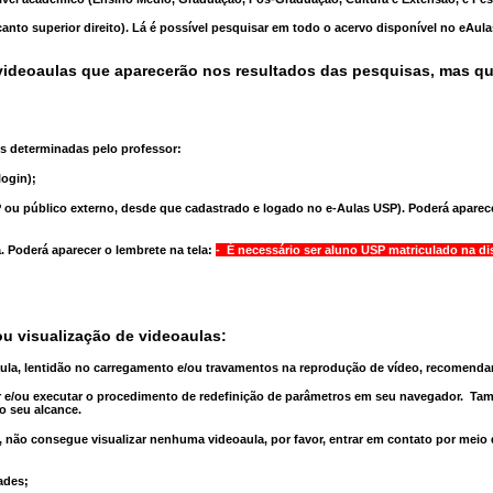
anto superior direito). Lá é possível pesquisar em todo o acervo disponível no eAul
ideoaulas que aparecerão nos resultados das pesquisas, mas q
s determinadas pelo professor:
ogin);
 ou público externo, desde que cadastrado e logado no e-Aulas USP). Poderá aparece
a
. Poderá aparecer o lembrete na tela:
- É necessário ser aluno USP matriculado na di
u visualização de videoaulas:
aula, lentidão no carregamento e/ou travamentos na reprodução de vídeo, recomend
 e/ou executar o
procedimento de redefinição
de parâmetros em seu navegador.
Tam
o seu alcance.
 não consegue visualizar nenhuma videoaula, por favor, entrar em contato por meio
ades;