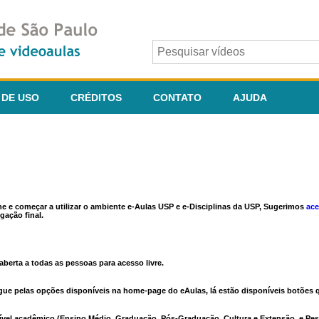
 DE USO
CRÉDITOS
CONTATO
AJUDA
ine e começar a utilizar o ambiente e-Aulas USP e e-Disciplinas da USP, Sugerimos
ace
gação final.
berta a todas as pessoas para acesso livre.
vegue pelas opções disponíveis na home-page do eAulas, lá estão disponíveis botõe
ível acadêmico (Ensino Médio, Graduação, Pós-Graduação, Cultura e Extensão, e Pes