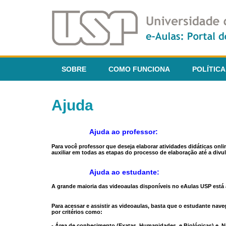
SOBRE
COMO FUNCIONA
POLÍTICA
Ajuda
Ajuda ao professor:
Para você professor que deseja elaborar atividades didáticas onl
auxiliar em todas as etapas do processo de elaboração até a divul
Ajuda ao estudante:
A grande maioria das videoaulas disponíveis no eAulas USP está a
Para acessar e assistir as videoaulas, basta que o estudante na
por critérios como:
- Área de conhecimento (Exatas, Humanidades, e Biológicas) e N