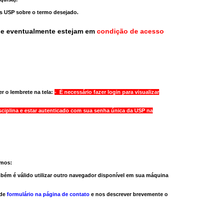
as USP sobre o termo desejado.
ue eventualmente estejam em
condição de acesso
r o lembrete na tela:
- É necessário fazer login para visualizar
sciplina e estar autenticado com sua senha única da USP na
amos:
bém é válido
utilizar outro navegador
disponível em sua máquina
 de
formulário na página de contato
e nos descrever brevemente o