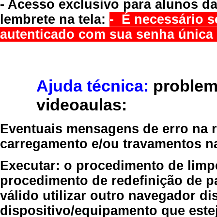
- Acesso exclusivo para alunos da
lembrete na tela:
- É necessário s
autenticado com sua senha única 
Ajuda técnica:
problem
videoaulas:
Eventuais mensagens de erro na re
carregamento e/ou travamentos n
Executar:
o procedimento de limp
procedimento de redefinição
de p
válido
utilizar outro navegador
dis
dispositivo/equipamento
que estej