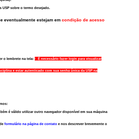
as USP sobre o termo desejado.
ue eventualmente estejam em
condição de acesso
r o lembrete na tela:
- É necessário fazer login para visualizar
sciplina e estar autenticado com sua senha única da USP na
amos:
bém é válido
utilizar outro navegador
disponível em sua máquina
 de
formulário na página de contato
e nos descrever brevemente o