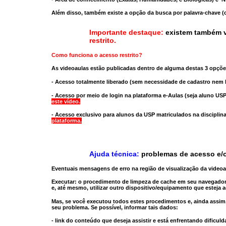
Além disso, também existe a opção da busca por palavra-chave (c
Importante destaque:
existem também v
restrito
.
Como funciona o acesso restrito?
As videoaulas estão publicadas dentro de alguma destas 3 opçõe
- Acesso totalmente liberado
(sem necessidade de cadastro nem l
- Acesso por meio de login na plataforma e-Aulas
(seja aluno USP
este vídeo.
- Acesso exclusivo para alunos da USP matriculados na disciplin
plataforma.
Ajuda técnica:
problemas de acesso e/o
Eventuais mensagens de erro na região de visualização da video
Executar:
o procedimento de limpeza de cache
em seu navegador
e, até mesmo,
utilizar outro dispositivo/equipamento
que esteja a
Mas, se você executou todos estes procedimentos e, ainda assim,
seu problema. Se possível, informar tais dados:
- link do conteúdo que deseja assistir e está enfrentando dificuld