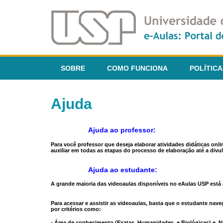
SOBRE
COMO FUNCIONA
POLÍTICA
Ajuda
Ajuda ao professor:
Para você professor que deseja elaborar atividades didáticas onl
auxiliar em todas as etapas do processo de elaboração até a divul
Ajuda ao estudante:
A grande maioria das videoaulas disponíveis no eAulas USP está a
Para acessar e assistir as videoaulas, basta que o estudante na
por critérios como:
- Área de conhecimento (Exatas, Humanidades, e Biológicas) e N