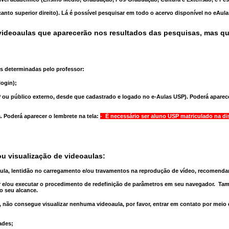
anto superior direito). Lá é possível pesquisar em todo o acervo disponível no eAul
ideoaulas que aparecerão nos resultados das pesquisas, mas q
s determinadas pelo professor:
ogin);
 ou público externo, desde que cadastrado e logado no e-Aulas USP). Poderá aparece
a
. Poderá aparecer o lembrete na tela:
- É necessário ser aluno USP matriculado na di
u visualização de videoaulas:
aula, lentidão no carregamento e/ou travamentos na reprodução de vídeo, recomend
 e/ou executar o
procedimento de redefinição
de parâmetros em seu navegador.
Tam
o seu alcance.
 não consegue visualizar nenhuma videoaula, por favor, entrar em contato por meio
ades;