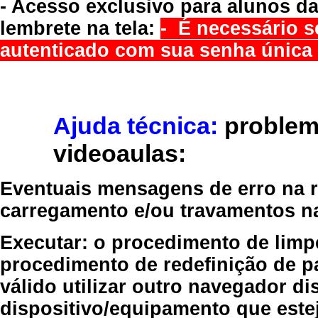
- Acesso exclusivo para alunos da
lembrete na tela:
- É necessário s
autenticado com sua senha única 
Ajuda técnica:
problem
videoaulas:
Eventuais mensagens de erro na re
carregamento e/ou travamentos n
Executar:
o procedimento de limp
procedimento de redefinição
de p
válido
utilizar outro navegador
dis
dispositivo/equipamento
que estej