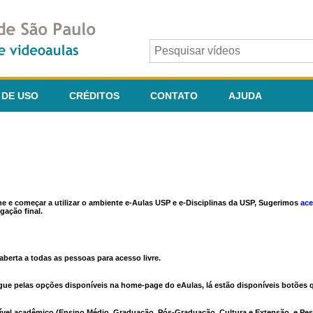
 DE USO
CRÉDITOS
CONTATO
AJUDA
ine e começar a utilizar o ambiente e-Aulas USP e e-Disciplinas da USP, Sugerimos
ace
gação final.
berta a todas as pessoas para acesso livre.
vegue pelas opções disponíveis na home-page do eAulas, lá estão disponíveis botõe
ível acadêmico (Ensino Médio, Graduação, Pós-Graduação, Cultura e Extensão, e Pes