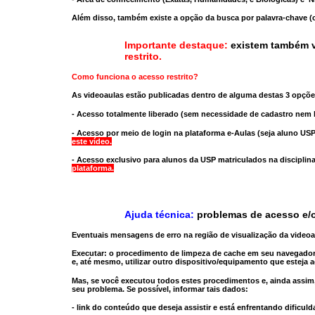
Além disso, também existe a opção da busca por palavra-chave (c
Importante destaque:
existem também v
restrito
.
Como funciona o acesso restrito?
As videoaulas estão publicadas dentro de alguma destas 3 opçõe
- Acesso totalmente liberado
(sem necessidade de cadastro nem l
- Acesso por meio de login na plataforma e-Aulas
(seja aluno USP
este vídeo.
- Acesso exclusivo para alunos da USP matriculados na disciplin
plataforma.
Ajuda técnica:
problemas de acesso e/o
Eventuais mensagens de erro na região de visualização da video
Executar:
o procedimento de limpeza de cache
em seu navegador
e, até mesmo,
utilizar outro dispositivo/equipamento
que esteja a
Mas, se você executou todos estes procedimentos e, ainda assim,
seu problema. Se possível, informar tais dados:
- link do conteúdo que deseja assistir e está enfrentando dificuld