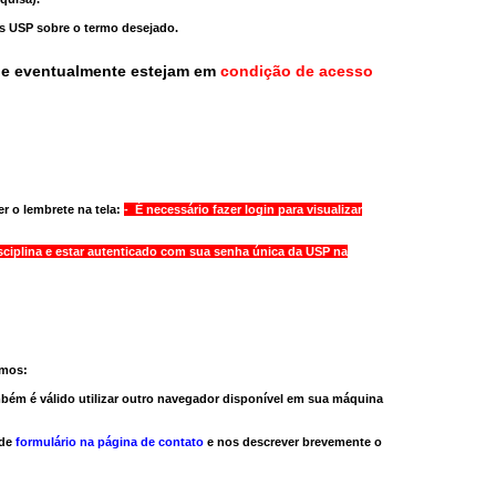
as USP sobre o termo desejado.
ue eventualmente estejam em
condição de acesso
r o lembrete na tela:
- É necessário fazer login para visualizar
sciplina e estar autenticado com sua senha única da USP na
amos:
bém é válido
utilizar outro navegador
disponível em sua máquina
 de
formulário na página de contato
e nos descrever brevemente o