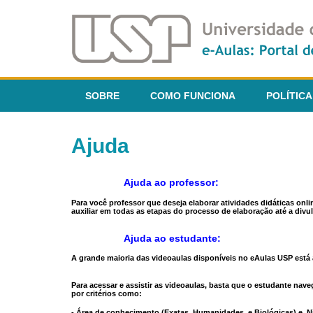
SOBRE
COMO FUNCIONA
POLÍTICA
Ajuda
Ajuda ao professor:
Para você professor que deseja elaborar atividades didáticas onl
auxiliar em todas as etapas do processo de elaboração até a divul
Ajuda ao estudante:
A grande maioria das videoaulas disponíveis no eAulas USP está a
Para acessar e assistir as videoaulas, basta que o estudante na
por critérios como:
- Área de conhecimento (Exatas, Humanidades, e Biológicas) e N