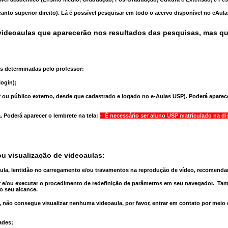
anto superior direito). Lá é possível pesquisar em todo o acervo disponível no eAul
ideoaulas que aparecerão nos resultados das pesquisas, mas q
s determinadas pelo professor:
ogin);
 ou público externo, desde que cadastrado e logado no e-Aulas USP). Poderá aparece
a
. Poderá aparecer o lembrete na tela:
- É necessário ser aluno USP matriculado na di
u visualização de videoaulas:
aula, lentidão no carregamento e/ou travamentos na reprodução de vídeo, recomend
 e/ou executar o
procedimento de redefinição
de parâmetros em seu navegador.
Tam
o seu alcance.
 não consegue visualizar nenhuma videoaula, por favor, entrar em contato por meio
ades;