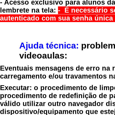
- Acesso exclusivo para alunos da
lembrete na tela:
- É necessário s
autenticado com sua senha única 
Ajuda técnica:
problem
videoaulas:
Eventuais mensagens de erro na re
carregamento e/ou travamentos n
Executar:
o procedimento de limp
procedimento de redefinição
de p
válido
utilizar outro navegador
dis
dispositivo/equipamento
que estej