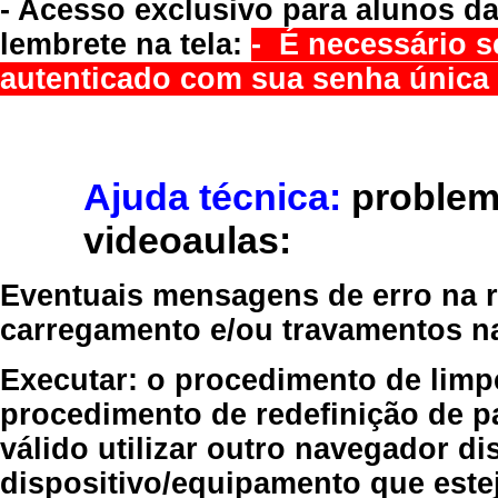
- Acesso exclusivo para alunos da
lembrete na tela:
- É necessário s
autenticado com sua senha única 
Ajuda técnica:
problem
videoaulas:
Eventuais mensagens de erro na re
carregamento e/ou travamentos n
Executar:
o procedimento de limp
procedimento de redefinição
de p
válido
utilizar outro navegador
dis
dispositivo/equipamento
que estej