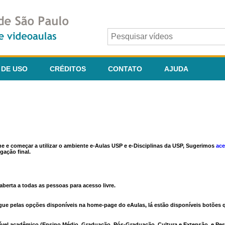
 DE USO
CRÉDITOS
CONTATO
AJUDA
ine e começar a utilizar o ambiente e-Aulas USP e e-Disciplinas da USP, Sugerimos
ace
gação final.
berta a todas as pessoas para acesso livre.
vegue pelas opções disponíveis na home-page do eAulas, lá estão disponíveis botõe
ível acadêmico (Ensino Médio, Graduação, Pós-Graduação, Cultura e Extensão, e Pes