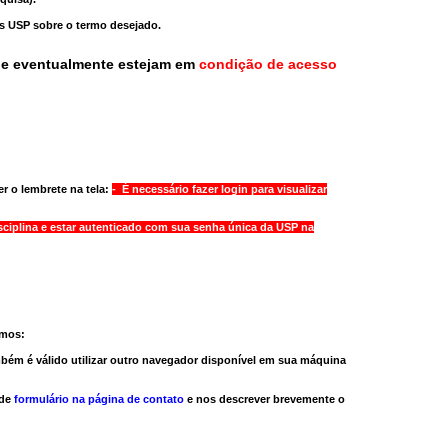
as USP sobre o termo desejado.
ue eventualmente estejam em
condição de acesso
r o lembrete na tela:
- É necessário fazer login para visualizar
sciplina e estar autenticado com sua senha única da USP na
amos:
bém é válido
utilizar outro navegador
disponível em sua máquina
 de
formulário na página de contato
e nos descrever brevemente o