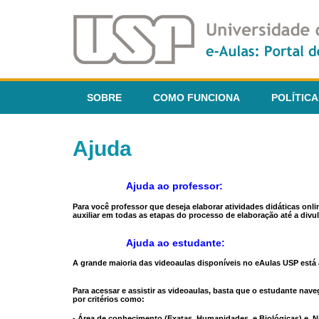
SOBRE
COMO FUNCIONA
POLÍTICA
Ajuda
Ajuda ao professor:
Para você professor que deseja elaborar atividades didáticas onl
auxiliar em todas as etapas do processo de elaboração até a divul
Ajuda ao estudante:
A grande maioria das videoaulas disponíveis no eAulas USP está a
Para acessar e assistir as videoaulas, basta que o estudante na
por critérios como:
- Área de conhecimento (Exatas, Humanidades, e Biológicas) e N