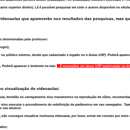
anto superior direito). Lá é possível pesquisar em todo o acervo disponível no eAul
ideoaulas que aparecerão nos resultados das pesquisas, mas q
s determinadas pelo professor:
ogin);
 ou público externo, desde que cadastrado e logado no e-Aulas USP). Poderá aparece
a
. Poderá aparecer o lembrete na tela:
- É necessário ser aluno USP matriculado na di
u visualização de videoaulas:
aula, lentidão no carregamento e/ou travamentos na reprodução de vídeo, recomend
 e/ou executar o
procedimento de redefinição
de parâmetros em seu navegador.
Tam
o seu alcance.
 não consegue visualizar nenhuma videoaula, por favor, entrar em contato por meio
ades;