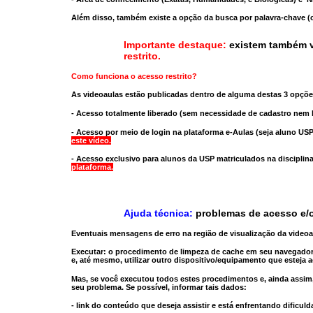
Além disso, também existe a opção da busca por palavra-chave (c
Importante destaque:
existem também v
restrito
.
Como funciona o acesso restrito?
As videoaulas estão publicadas dentro de alguma destas 3 opçõe
- Acesso totalmente liberado
(sem necessidade de cadastro nem l
- Acesso por meio de login na plataforma e-Aulas
(seja aluno USP
este vídeo.
- Acesso exclusivo para alunos da USP matriculados na disciplin
plataforma.
Ajuda técnica:
problemas de acesso e/o
Eventuais mensagens de erro na região de visualização da video
Executar:
o procedimento de limpeza de cache
em seu navegador
e, até mesmo,
utilizar outro dispositivo/equipamento
que esteja a
Mas, se você executou todos estes procedimentos e, ainda assim,
seu problema. Se possível, informar tais dados:
- link do conteúdo que deseja assistir e está enfrentando dificuld