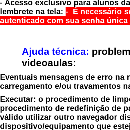
- Acesso exclusivo para alunos da
lembrete na tela:
- É necessário s
autenticado com sua senha única 
Ajuda técnica:
problem
videoaulas:
Eventuais mensagens de erro na re
carregamento e/ou travamentos n
Executar:
o procedimento de limp
procedimento de redefinição
de p
válido
utilizar outro navegador
dis
dispositivo/equipamento
que estej